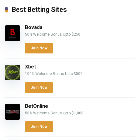
Best Betting Sites
Bovada
50% Welcome Bonus Upto $250
Join Now
Xbet
100% Welcome Bonus Upto $500
Join Now
BetOnline
50% Welcome Bonus Upto $1,000
Join Now