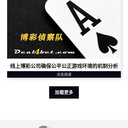
线上博彩公司确保公平公正游戏环境的机制分析
点击阅读
加载更多