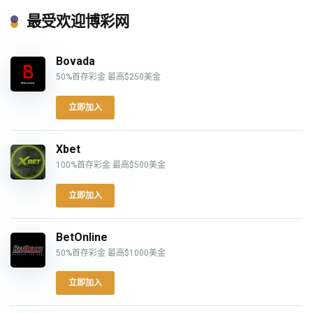
最受欢迎博彩网
Bovada
50%首存彩金 最高$250美金
立即加入
Xbet
100%首存彩金 最高$500美金
立即加入
BetOnline
50%首存彩金 最高$1000美金
立即加入