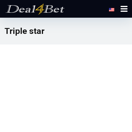
Triple star