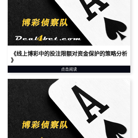
《线上博彩中的投注限额对资金保护的策略分析
》
点击阅读