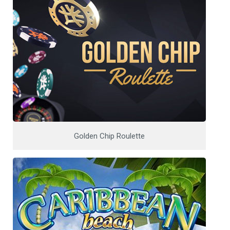
Golden Chip Roulette