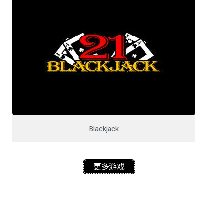
Blackjack
更多游戏