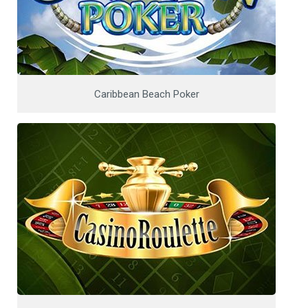
Caribbean Beach Poker