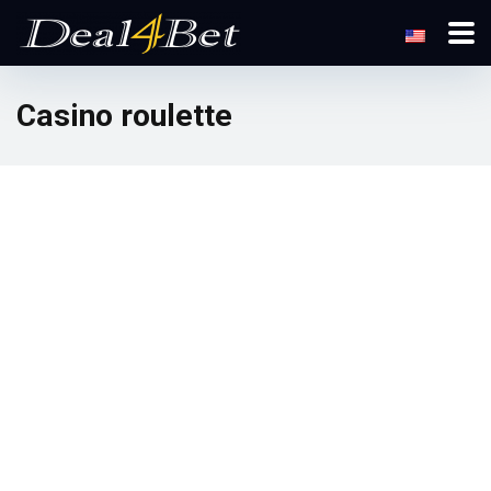
Casino roulette