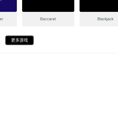
er
Baccarat
Blackjack
更多游戏