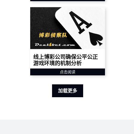
线上博彩公司确保公平公正
游戏环境的机制分析
点击阅读
加载更多