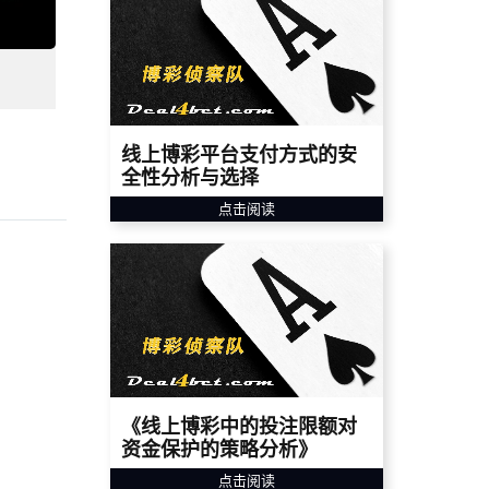
线上博彩平台支付方式的安
全性分析与选择
点击阅读
《线上博彩中的投注限额对
资金保护的策略分析》
点击阅读