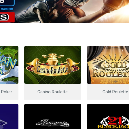
 Poker
Casino Roulette
Gold Roulette