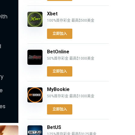
Xbet
100%首存彩金 最高$500美金
立即加入
BetOnline
50%首存彩金 最高$1000美金
立即加入
MyBookie
50%首存彩金 最高$1000美金
立即加入
BetUS
125%首存彩金 最高$3125美金