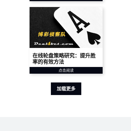
在线轮盘策略研究：提升胜
率的有效方法
点击阅读
加载更多