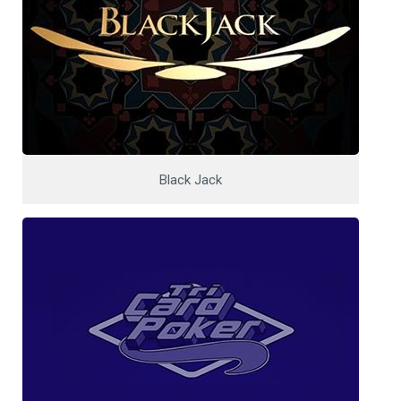
Black Jack