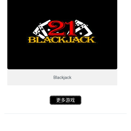
Blackjack
更多游戏