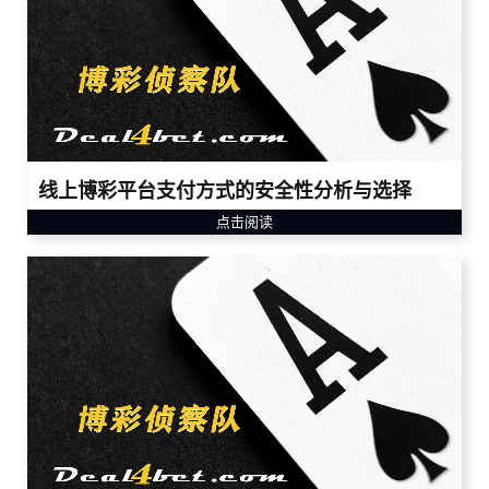
线上博彩平台支付方式的安全性分析与选择
点击阅读