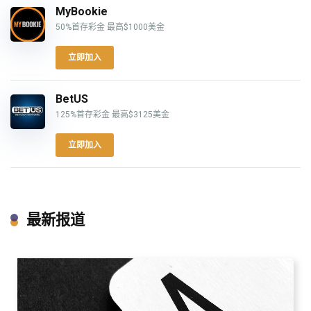
MyBookie
50%首存彩金 最高$1000美金
立即加入
BetUS
125%首存彩金 最高$3125美金
立即加入
最新报道