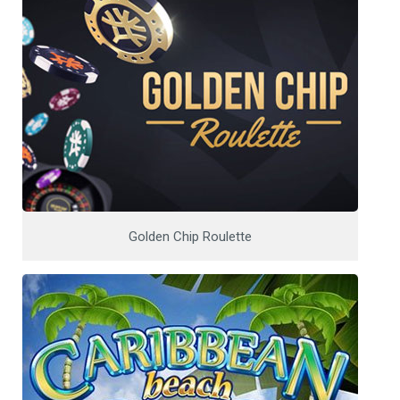
Golden Chip Roulette