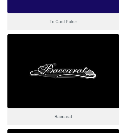
Tri Card Poker
Baccarat