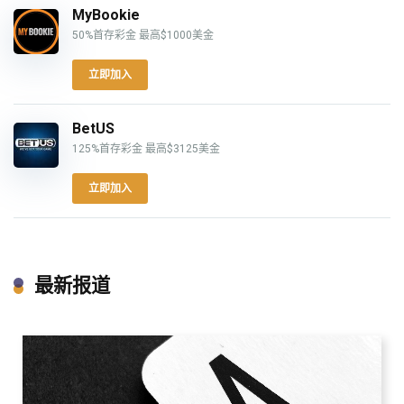
MyBookie
50%首存彩金 最高$1000美金
立即加入
BetUS
125%首存彩金 最高$3125美金
立即加入
最新报道