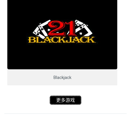
Blackjack
更多游戏