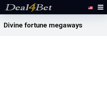
Divine fortune megaways