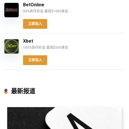
BetOnline
50%首存彩金 最高$1000美金
立即加入
Xbet
100%首存彩金 最高$500美金
立即加入
最新报道