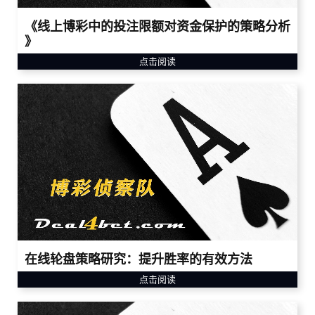
《线上博彩中的投注限额对资金保护的策略分析
》
点击阅读
在线轮盘策略研究：提升胜率的有效方法
点击阅读