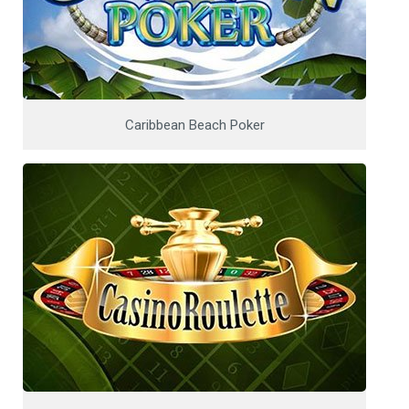
Caribbean Beach Poker