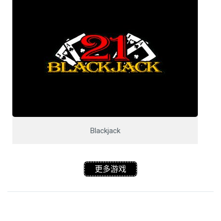
Blackjack
更多游戏