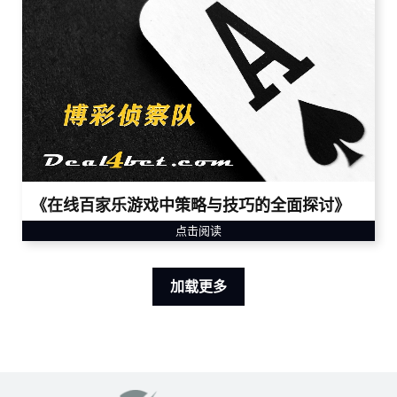
《在线百家乐游戏中策略与技巧的全面探讨》
点击阅读
加载更多