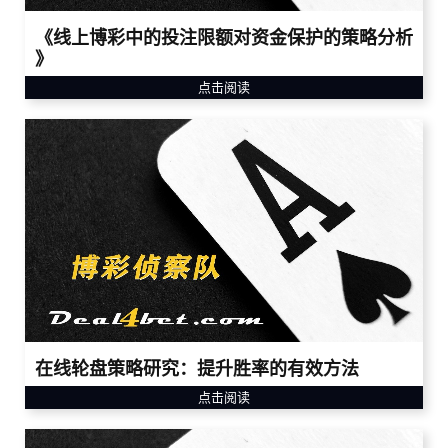
《线上博彩中的投注限额对资金保护的策略分析
》
点击阅读
在线轮盘策略研究：提升胜率的有效方法
点击阅读