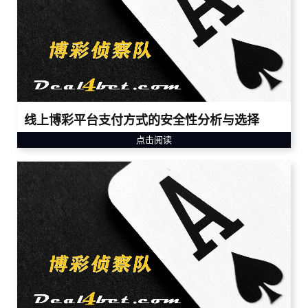
线上博彩平台支付方式的安全性分析与选择
点击阅读