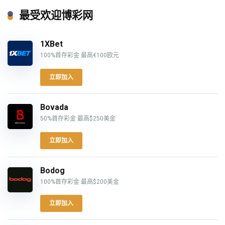
最受欢迎博彩网
1XBet
100%首存彩金 最高€100欧元
立即加入
Bovada
50%首存彩金 最高$250美金
立即加入
Bodog
100%首存彩金 最高$200美金
立即加入