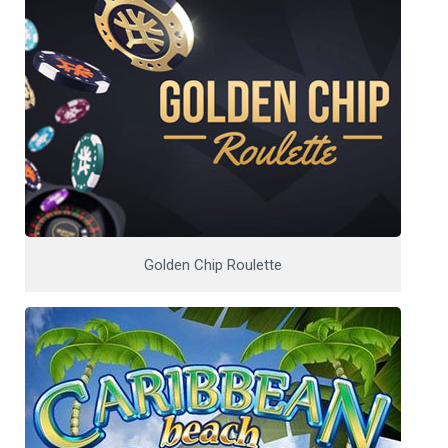
Golden Chip Roulette