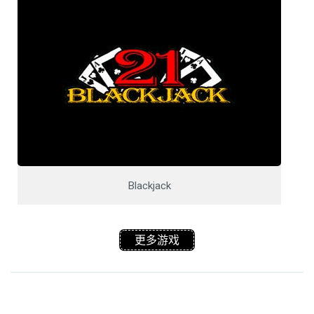
Blackjack
更多游戏