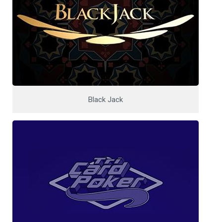
Black Jack