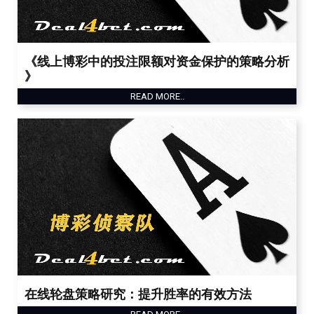
《线上博彩中的投注限额对资金保护的策略分析
》
READ MORE..
在线轮盘策略研究：提升胜率的有效方法