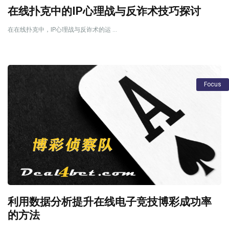
在线扑克中的IP心理战与反诈术技巧探讨
在在线扑克中，IP心理战与反诈术的运 ...
Focus
利用数据分析提升在线电子竞技博彩成功率
的方法