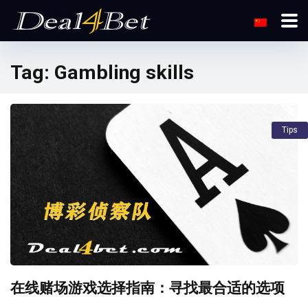
Tag:
Gambling skills
Tips
在线赌场游戏选择指南：寻找最合适的选项