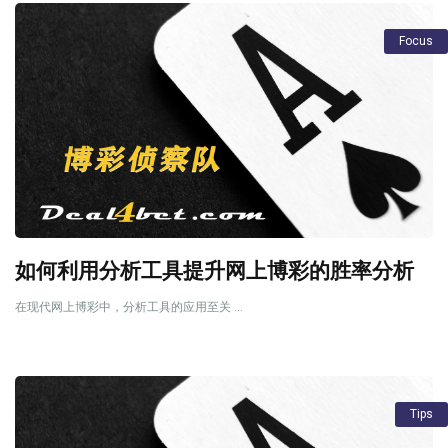
Focus
如何利用分析工具提升网上博彩的胜率分析
在现代网上博彩中，分析工具的应用至关 ...
Tips