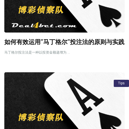
如何有效运用”马丁格尔”投注法的原则与实践
马丁格尔投注法是一种以投资金额递增为 ...
Tips