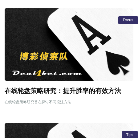
Focus
在线轮盘策略研究：提升胜率的有效方法
在线轮盘策略研究旨在探讨不同投注方法 ...
Tips