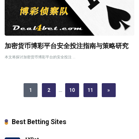
加密货币博彩平台安全投注指南与策略研究
本文将探讨加密货币博彩平台的安全投注 ...
1
2
…
10
11
»
Best Betting Sites