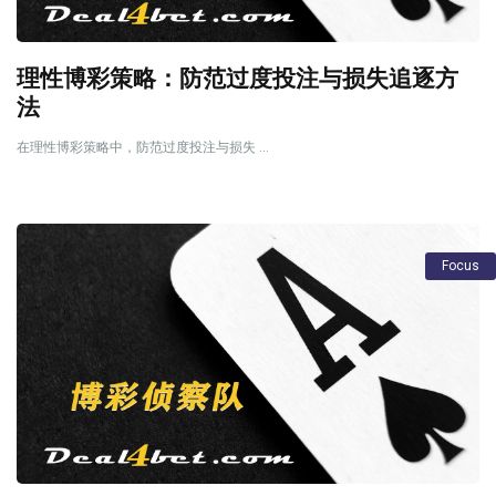
理性博彩策略：防范过度投注与损失追逐方
法
在理性博彩策略中，防范过度投注与损失 ...
Focus