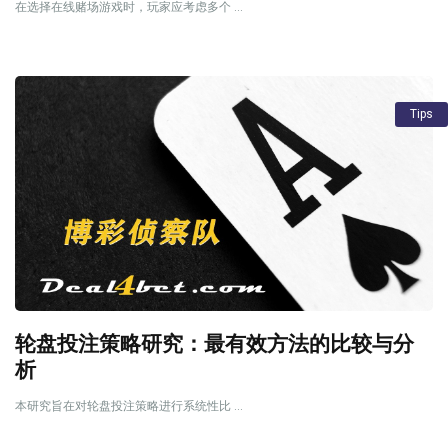
在选择在线赌场游戏时，玩家应考虑多个 ...
Tips
轮盘投注策略研究：最有效方法的比较与分
析
本研究旨在对轮盘投注策略进行系统性比 ...