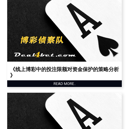
《线上博彩中的投注限额对资金保护的策略分析
》
READ MORE..