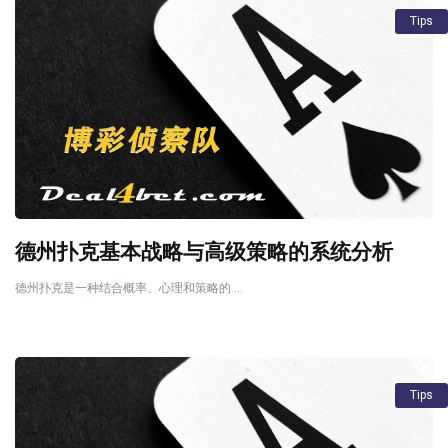
Tips
德州扑克基本战略与高级策略的系统分析
德州扑克是一种结合概率、心理和策略的 ...
Tips