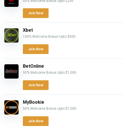
50% Welcome Bonus Upto $250
Join Now
Xbet
100% Welcome Bonus Upto $500
Join Now
BetOnline
50% Welcome Bonus Upto $1,000
Join Now
MyBookie
50% Welcome Bonus Upto $1,000
Join Now