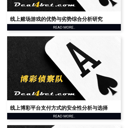
线上赌场游戏的优势与劣势综合分析研究
READ MORE..
线上博彩平台支付方式的安全性分析与选择
READ MORE..