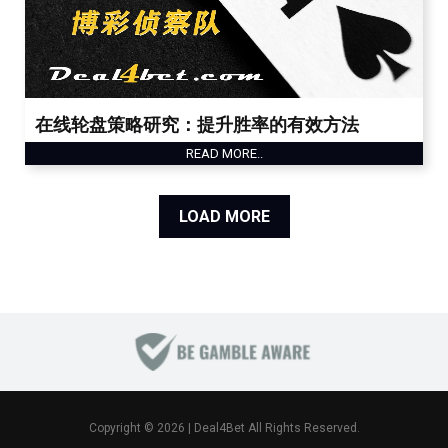
在线轮盘策略研究：提升胜率的有效方法
READ MORE..
LOAD MORE
Copyright © 2026 |
Deal4Bet
All Rights Reserved.