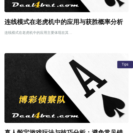
连线模式在老虎机中的应用与获胜概率分析
连线模式在老虎机中的应用主要体现在其 ...
Tips
真人骰宝游戏玩法与技巧分析：避免常见错