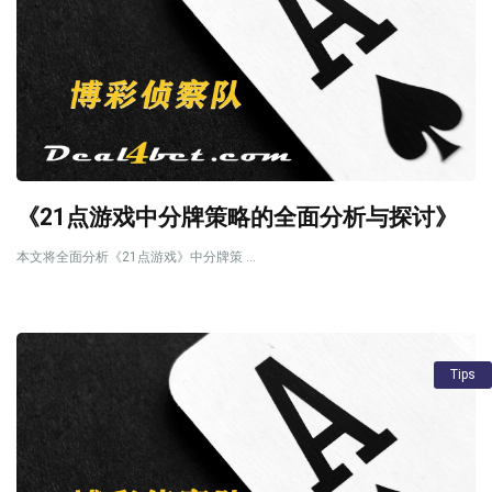
《21点游戏中分牌策略的全面分析与探讨》
本文将全面分析《21点游戏》中分牌策 ...
Tips