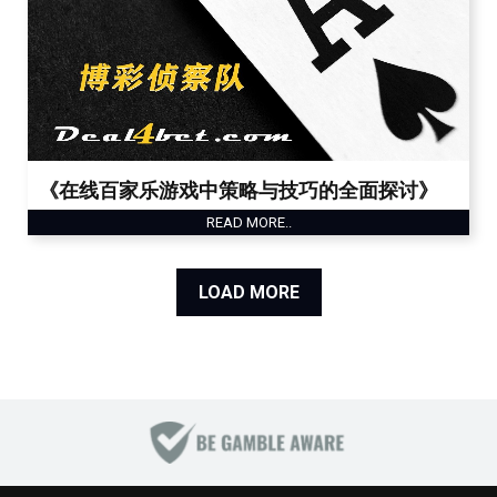
《在线百家乐游戏中策略与技巧的全面探讨》
READ MORE..
LOAD MORE