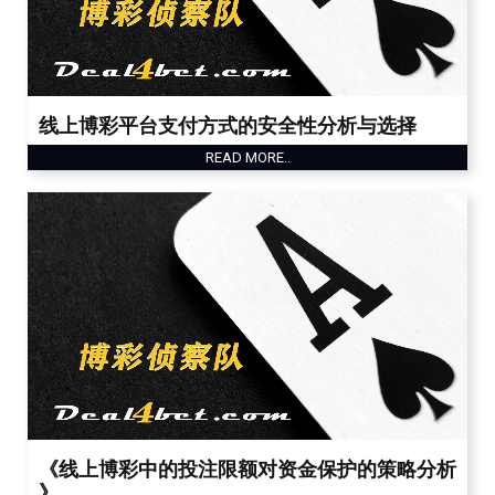
线上博彩平台支付方式的安全性分析与选择
READ MORE..
《线上博彩中的投注限额对资金保护的策略分析
》