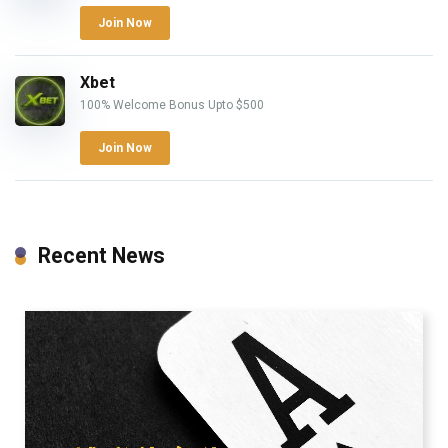
Join Now
Xbet
100% Welcome Bonus Upto $500
Join Now
Recent News