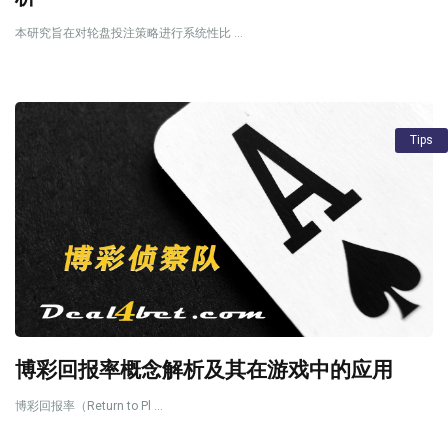
本研究旨在对轮盘投注策略进行系统性比 ...
Tips
博彩回报率概念解析及其在游戏中的应用
博彩回报率（Return to Pl ...