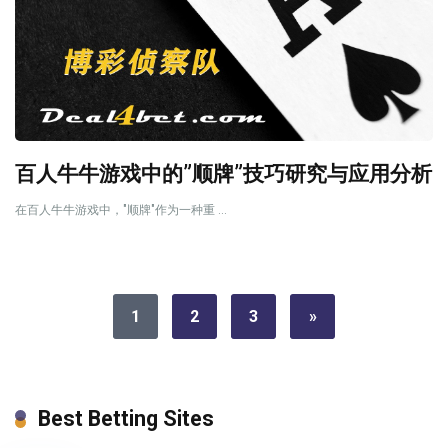
百人牛牛游戏中的”顺牌”技巧研究与应用分析
在百人牛牛游戏中，"顺牌"作为一种重 ...
1
2
3
»
Best Betting Sites