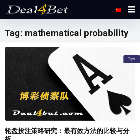
Tag:
mathematical probability
Tips
轮盘投注策略研究：最有效方法的比较与分
析