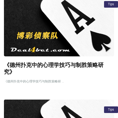
Tips
《德州扑克中的心理学技巧与制胜策略研
究》
《德州扑克中的心理学技巧与制胜策略研 ...
Tips