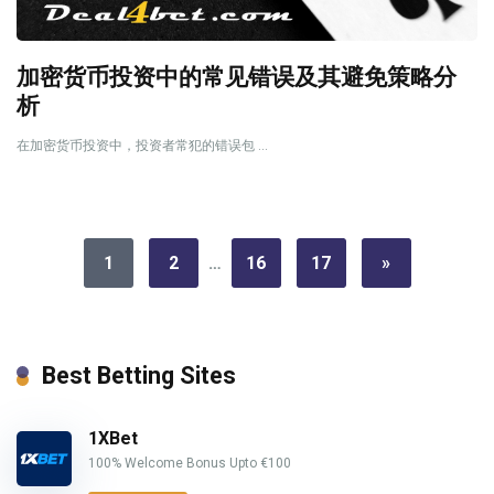
加密货币投资中的常见错误及其避免策略分
析
在加密货币投资中，投资者常犯的错误包 ...
1
2
…
16
17
»
Best Betting Sites
1XBet
100% Welcome Bonus Upto €100