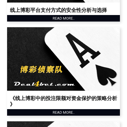
线上博彩平台支付方式的安全性分析与选择
READ MORE..
《线上博彩中的投注限额对资金保护的策略分析
》
READ MORE..