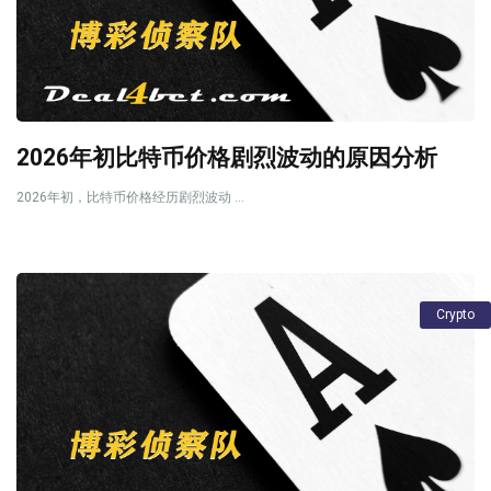
2026年初比特币价格剧烈波动的原因分析
2026年初，比特币价格经历剧烈波动 ...
Crypto