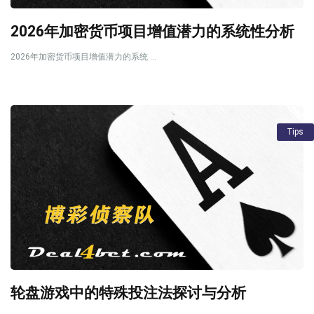
2026年加密货币项目增值潜力的系统性分析
2026年加密货币项目增值潜力的系统 ...
Tips
轮盘游戏中的特殊投注法探讨与分析