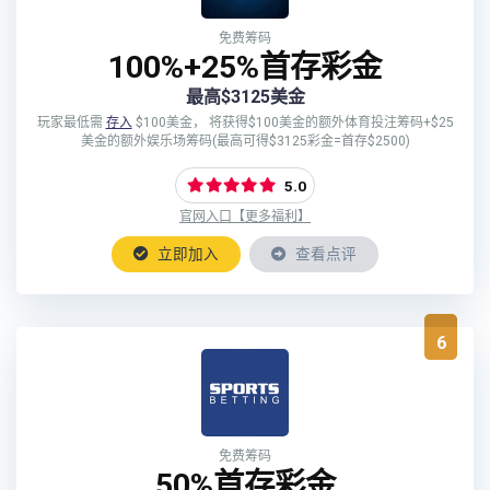
免费筹码
100%+25%首存彩金
最高$3125美金
玩家最低需
存入
$100美金， 将获得$100美金的额外体育投注筹码+$25
美金的额外娱乐场筹码(最高可得$3125彩金=首存$2500)
5.0
官网入口【更多福利】
立即加入
查看点评
6
免费筹码
50%首存彩金