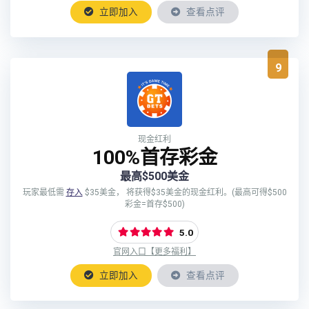
立即加入
查看点评
9
现金红利
100%首存彩金
最高$500美金
玩家最低需
存入
$35美金， 将获得$35美金的现金红利。(最高可得$500
彩金=首存$500)
5.0
官网入口【更多福利】
立即加入
查看点评