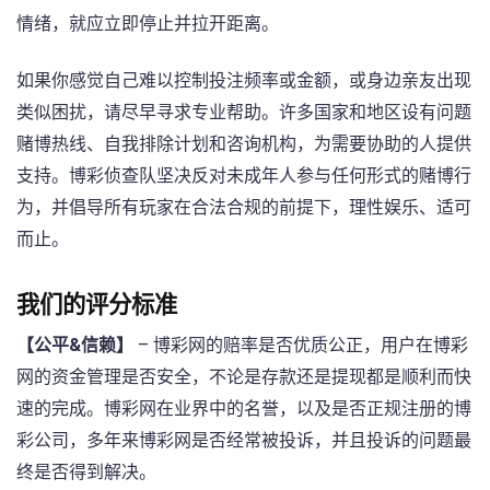
情绪，就应立即停止并拉开距离。
如果你感觉自己难以控制投注频率或金额，或身边亲友出现
类似困扰，请尽早寻求专业帮助。许多国家和地区设有问题
赌博热线、自我排除计划和咨询机构，为需要协助的人提供
支持。博彩侦查队坚决反对未成年人参与任何形式的赌博行
为，并倡导所有玩家在合法合规的前提下，理性娱乐、适可
而止。
我们的评分标准
【公平&信赖】
– 博彩网的赔率是否优质公正，用户在博彩
网的资金管理是否安全，不论是存款还是提现都是顺利而快
速的完成。博彩网在业界中的名誉，以及是否正规注册的博
彩公司，多年来博彩网是否经常被投诉，并且投诉的问题最
终是否得到解决。