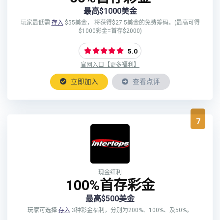
最高$1000美金
玩家最低需
存入
$55美金， 将获得$27.5美金的免费筹码。(最高可得
$1000彩金=首存$2000)
5.0
官网入口【更多福利】
立即加入
查看点评
7
现金红利
100%首存彩金
最高$500美金
玩家可选择
存入
3种彩金福利，分别为200%、100%、及50%。