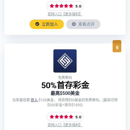
5.0
官网入口【更多福利】
立即加入
查看点评
8
免费筹码
50%首存彩金
最高$500美金
玩家最低需
存入
$100美金， 将获得$50美金的免费筹码。(最高可得
$500彩金=首存$1000)
5.0
官网入口【更多福利】