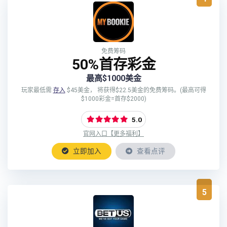
免费筹码
50%首存彩金
最高$1000美金
玩家最低需
存入
$45美金， 将获得$22.5美金的免费筹码。(最高可得
$1000彩金=首存$2000)
5.0
官网入口【更多福利】
立即加入
查看点评
5