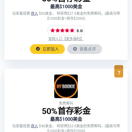
最高$1000美金
玩家最低需
存入
$55美金， 将获得$27.5美金的免费筹码。(最高可得
$1000彩金=首存$2000)
5.0
官网入口【更多福利】
立即加入
查看点评
7
免费筹码
50%首存彩金
最高$1000美金
玩家最低需
存入
$45美金， 将获得$22.5美金的免费筹码。(最高可得
$1000彩金=首存$2000)