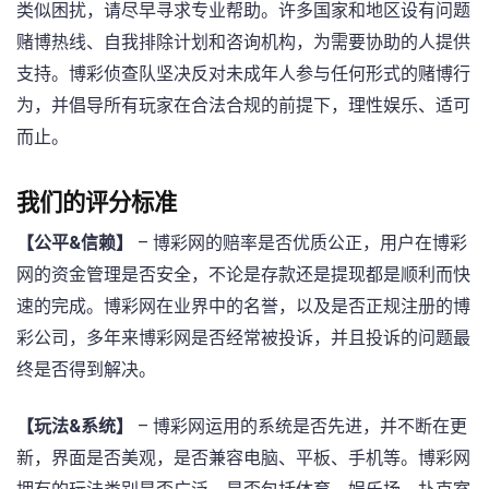
类似困扰，请尽早寻求专业帮助。许多国家和地区设有问题
赌博热线、自我排除计划和咨询机构，为需要协助的人提供
支持。博彩侦查队坚决反对未成年人参与任何形式的赌博行
为，并倡导所有玩家在合法合规的前提下，理性娱乐、适可
而止。
我们的评分标准
【公平&信赖】
– 博彩网的赔率是否优质公正，用户在博彩
网的资金管理是否安全，不论是存款还是提现都是顺利而快
速的完成。博彩网在业界中的名誉，以及是否正规注册的博
彩公司，多年来博彩网是否经常被投诉，并且投诉的问题最
终是否得到解决。
【玩法&系统】
– 博彩网运用的系统是否先进，并不断在更
新，界面是否美观，是否兼容电脑、平板、手机等。博彩网