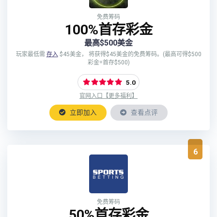
免费筹码
100%首存彩金
最高$500美金
玩家最低需
存入
$45美金， 将获得$45美金的免费筹码。(最高可得$500
彩金=首存$500)
5.0
官网入口【更多福利】
立即加入
查看点评
6
免费筹码
50%首存彩金