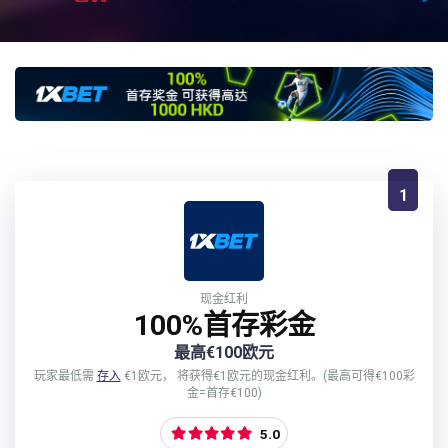
1
现金红利
100%首存彩金
最高€100欧元
玩家最低需
存入
€1欧元， 将获得€1欧元的现金红利。(最高可得€100彩
金=首存€100)
5.0