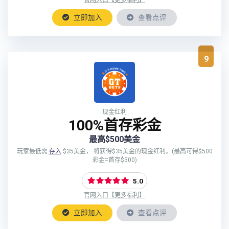
官网入口【更多福利】
立即加入
查看点评
9
现金红利
100%首存彩金
最高$500美金
玩家最低需
存入
$35美金， 将获得$35美金的现金红利。(最高可得$500
彩金=首存$500)
5.0
官网入口【更多福利】
立即加入
查看点评