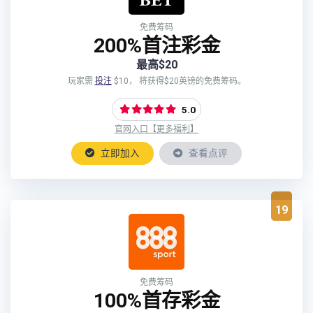
免费筹码
200%首注彩金
最高$20
玩家需
投注
$10， 将获得$20英镑的免费筹码。
5.0
官网入口【更多福利】
立即加入
查看点评
19
免费筹码
100%首存彩金