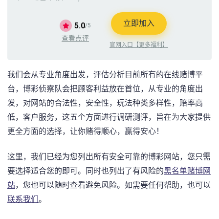
立即加入
5.0
/5
查看点评
官网入口【更多福利】
我们会从专业角度出发，评估分析目前所有的在线赌博平
台，博彩侦察队会把顾客利益放在首位，从专业的角度出
发，对网站的合法性，安全性，玩法种类多样性，赔率高
低，客户服务，这五个方面进行调研测评，旨在为大家提供
更全方面的选择，让你赌得顺心，赢得安心！
这里，我们已经为您列出所有安全可靠的博彩网站，您只需
要选择适合您的即可。同时也列出了有风险的
黑名单赌博网
站
，您也可以随时查看避免风险。如需要任何帮助，也可以
联系我们
。