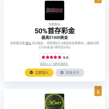
免费筹码
50%首存彩金
最高$1000美金
玩家最低需
存入
$55美金， 将获得$27.5美金的免费筹码。(最高可得
$1000彩金=首存$2000)
5.0
官网入口【更多福利】
立即加入
查看点评
5