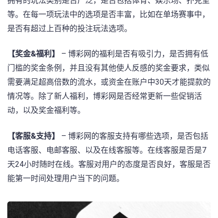
拥有的玩法类别是否广泛，是否包括体育、娱乐场、扑克室
等。在每一项玩法中的选项是否丰富，比如在单场赛事中，
是否有超过上百种的投注玩法选项。
【奖金&福利】
– 博彩网的福利是否有吸引力，是否拥有低
门槛的奖金条例，并且没有其他使人反感的奖金要求，类似
需要满足超高倍数的流水，或资金在账户中30天才能提款的
情况等。除了新人福利，博彩网是否经常更新一些促销活
动，以及奖金福利等。
【客服&支持】
– 博彩网的客服支持有哪些选项，是否包括
电话客服、电邮客服、以及在线客服等。在线客服是否是7
天24小时随时在线。客服对用户的态度是否良好，客服是否
能第一时间处理用户当下的问题。