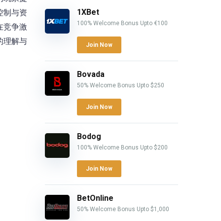
1XBet
控制与资
100% Welcome Bonus Upto €100
在竞争激
的理解与
Join Now
Bovada
50% Welcome Bonus Upto $250
Join Now
Bodog
100% Welcome Bonus Upto $200
Join Now
BetOnline
50% Welcome Bonus Upto $1,000