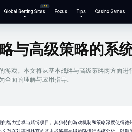
Global Betting Sites
Focus
Tips
Casino Games
略与高级策略的系
的游戏。本文将从基本战略与高级策略两方面进
为全面的理解与应用指导。
迎的智力游戏与赌博项目。其独特的游戏机制和策略深度使得德
本文旨在对德州扑克的基本战略与高级策略进行系统分析，以期