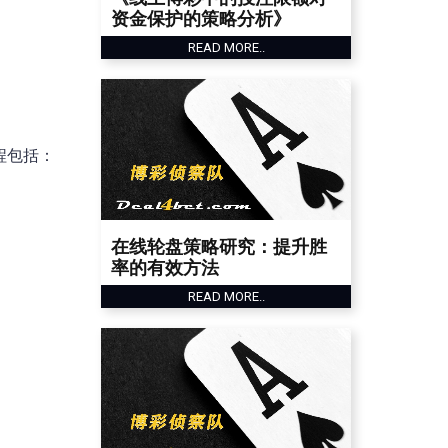
资金保护的策略分析》
READ MORE..
程包括：
在线轮盘策略研究：提升胜
率的有效方法
READ MORE..