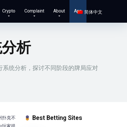
Crypto
Complaint
About
App
简体中文
统分析
行系统分析，探讨不同阶段的牌局应对
Best Betting Sites
州扑克不
为玩家提