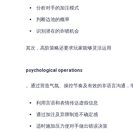
分析对手的加注模式
判断边池的概率
识别潜在的诈唬机会
其次，高阶策略还要求玩家能够灵活运用
psychological operations
。通过营造气氛、操控节奏及有效的非语言沟通，
利用言语和表情传达虚假信息
通过加注及弃牌制造不确定感
适时施加压力使对手做出错误决策