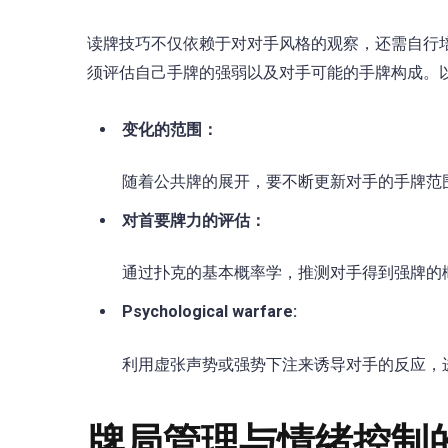
读牌技巧不仅依赖于对对手风格的观察，还需自行
须评估自己手牌的强弱以及对手可能的手牌构成。
变化的范围：
随着公共牌的展开，要不断更新对手的手牌范
对首要牌力的评估：
通过扑克的基本概率学，推测对手得到强牌的
Psychological warfare:
利用虚张声势或强势下注来诱导对手的反应，
牌局管理与情绪控制