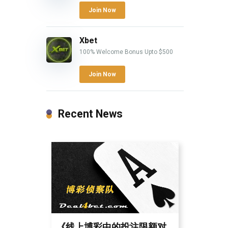
Join Now
Xbet
100% Welcome Bonus Upto $500
Join Now
Recent News
《线上博彩中的投注限额对