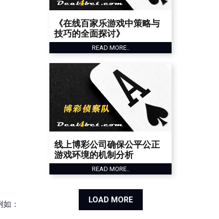
《在线百家乐游戏中策略与
技巧的全面探讨》
READ MORE..
线上博彩公司确保公平公正
游戏环境的机制分析
READ MORE..
LOAD MORE
例如：