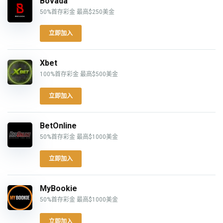
Bovada
50%首存彩金 最高$250美金
立即加入
Xbet
100%首存彩金 最高$500美金
立即加入
BetOnline
50%首存彩金 最高$1000美金
立即加入
MyBookie
50%首存彩金 最高$1000美金
立即加入