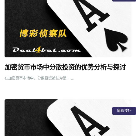
加密货币市场中分散投资的优势分析与探讨
在加密货币市场中，分散投资被认为是一 ...
博彩技巧