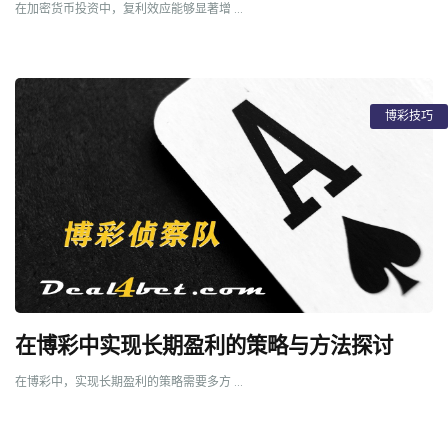
在加密货币投资中，复利效应能够显著增 ...
博彩技巧
在博彩中实现长期盈利的策略与方法探讨
在博彩中，实现长期盈利的策略需要多方 ...