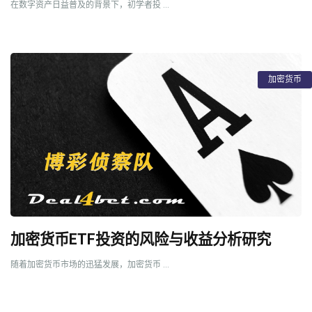
在数字资产日益普及的背景下，初学者投 ...
加密货币
加密货币ETF投资的风险与收益分析研究
随着加密货币市场的迅猛发展，加密货币 ...