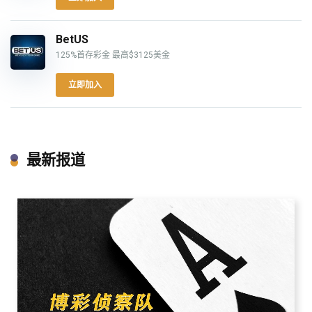
BetUS
125%首存彩金 最高$3125美金
立即加入
最新报道