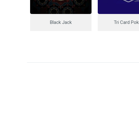
Black Jack
Tri Card Pok