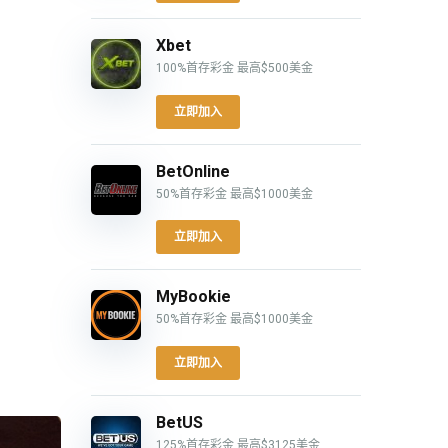
Xbet
100%首存彩金 最高$500美金
立即加入
BetOnline
50%首存彩金 最高$1000美金
立即加入
MyBookie
50%首存彩金 最高$1000美金
立即加入
BetUS
125%首存彩金 最高$3125美金