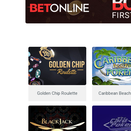
Golden Chip Roulette
Caribbean Beach