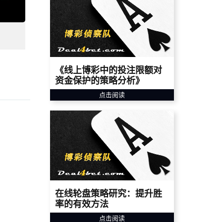
《线上博彩中的投注限额对
资金保护的策略分析》
点击阅读
在线轮盘策略研究：提升胜
率的有效方法
点击阅读