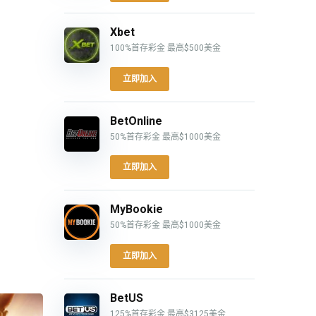
Xbet
100%首存彩金 最高$500美金
立即加入
BetOnline
50%首存彩金 最高$1000美金
立即加入
MyBookie
50%首存彩金 最高$1000美金
立即加入
BetUS
125%首存彩金 最高$3125美金