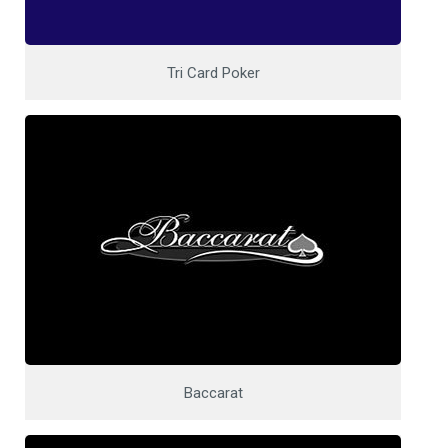
Tri Card Poker
Baccarat