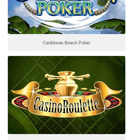
Caribbean Beach Poker