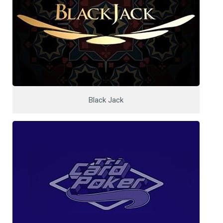
Black Jack