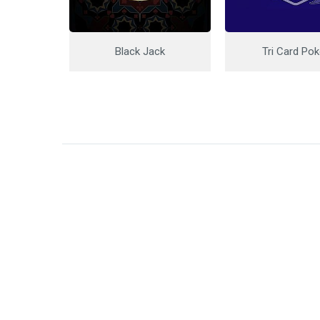
Black Jack
Tri Card Pok