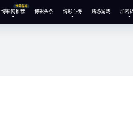
博彩网推荐
博彩头条
博彩心得
赌场游戏
加密