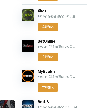
Xbet
100%首存彩金 最高$500美金
立即加入
BetOnline
50%首存彩金 最高$1000美金
立即加入
MyBookie
50%首存彩金 最高$1000美金
立即加入
BetUS
125%首存彩金 最高$3125美金