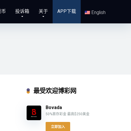
货币
投诉箱
关于
APP下载
English
最受欢迎博彩网
Bovada
50%首存彩金 最高$250美金
立即加入