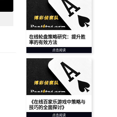
在线轮盘策略研究：提升胜
率的有效方法
点击阅读
《在线百家乐游戏中策略与
技巧的全面探讨》
点击阅读