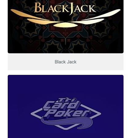
Black Jack