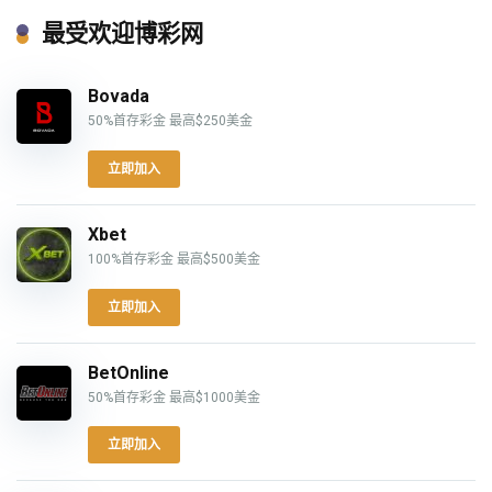
最受欢迎博彩网
Bovada
50%首存彩金 最高$250美金
立即加入
Xbet
100%首存彩金 最高$500美金
立即加入
BetOnline
50%首存彩金 最高$1000美金
立即加入