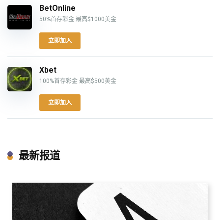
BetOnline
50%首存彩金 最高$1000美金
立即加入
Xbet
100%首存彩金 最高$500美金
立即加入
最新报道