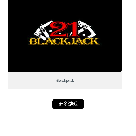
Blackjack
更多游戏