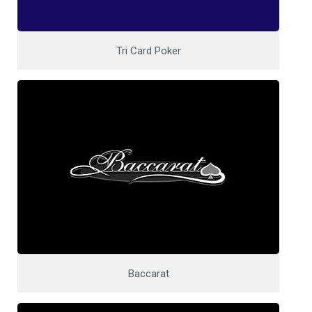
Tri Card Poker
Baccarat