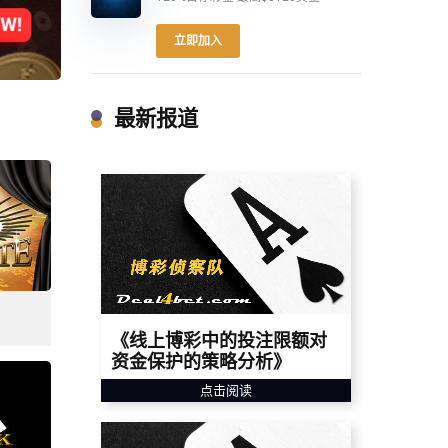
立即加入
最新报道
《线上博彩中的投注限额对
资金保护的策略分析》
点击阅读