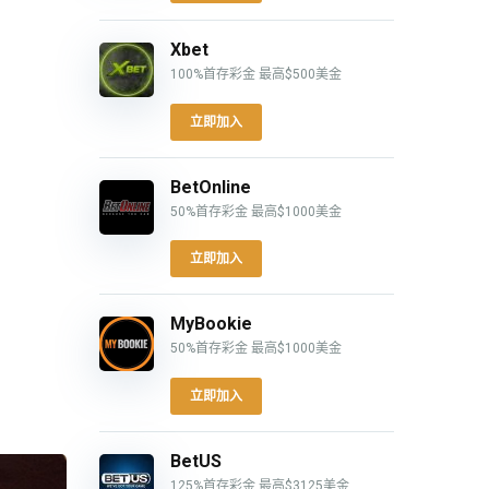
Xbet
100%首存彩金 最高$500美金
立即加入
BetOnline
50%首存彩金 最高$1000美金
立即加入
MyBookie
50%首存彩金 最高$1000美金
立即加入
BetUS
125%首存彩金 最高$3125美金