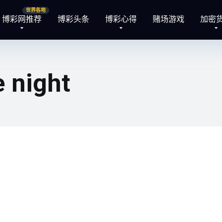
博彩网推荐
博彩头条
博彩心得
赌场游戏
加密
e night