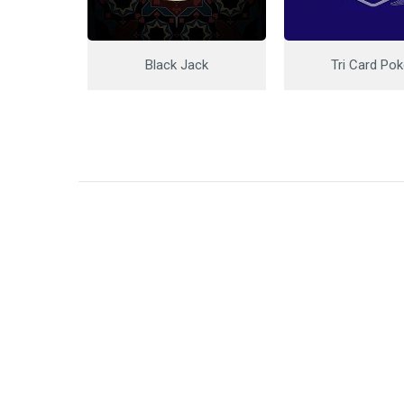
Black Jack
Tri Card Pok