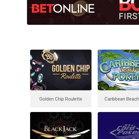
Golden Chip Roulette
Caribbean Beach