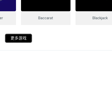
er
Baccarat
Blackjack
更多游戏