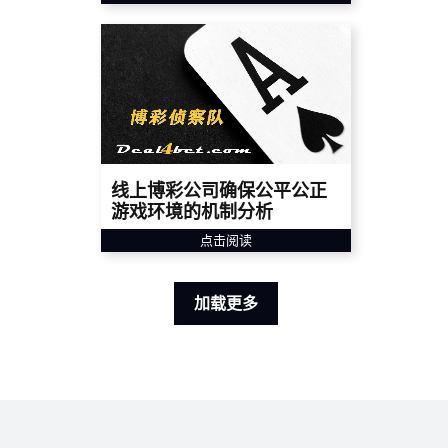
线上博彩公司确保公平公正
游戏环境的机制分析
点击阅读
加载更多