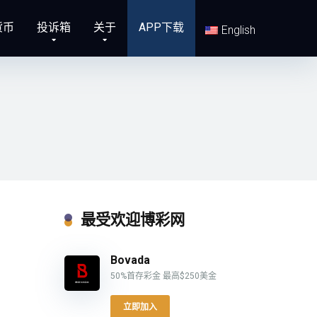
货币
投诉箱
关于
APP下载
English
最受欢迎博彩网
Bovada
50%首存彩金 最高$250美金
立即加入