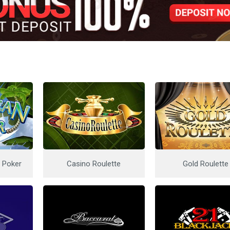
 Poker
Casino Roulette
Gold Roulette