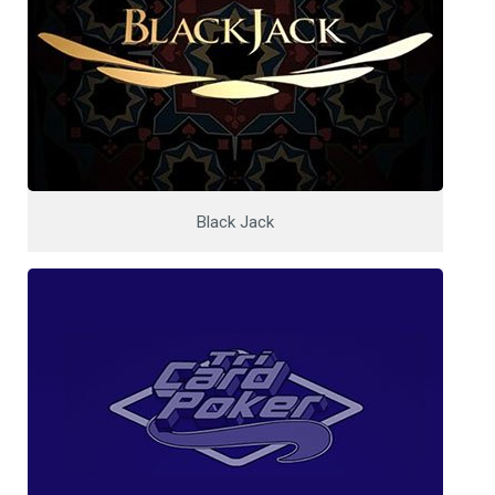
Black Jack