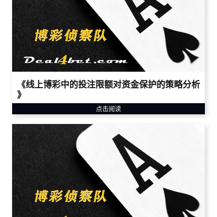
《线上博彩中的投注限额对资金保护的策略分析
》
点击阅读