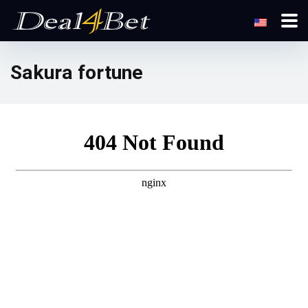
Sakura fortune