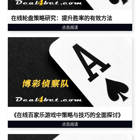
在线轮盘策略研究：提升胜率的有效方法
点击阅读
《在线百家乐游戏中策略与技巧的全面探讨》
点击阅读