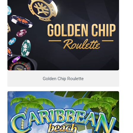
Golden Chip Roulette