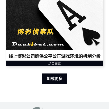
线上博彩公司确保公平公正游戏环境的机制分析
点击阅读
加载更多