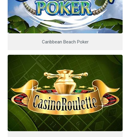
Caribbean Beach Poker