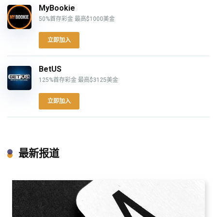
MyBookie
50%首存彩金 最高$1000美金
立即加入
BetUS
125%首存彩金 最高$3125美金
立即加入
最新报道