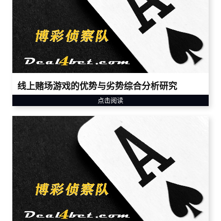
线上赌场游戏的优势与劣势综合分析研究
点击阅读