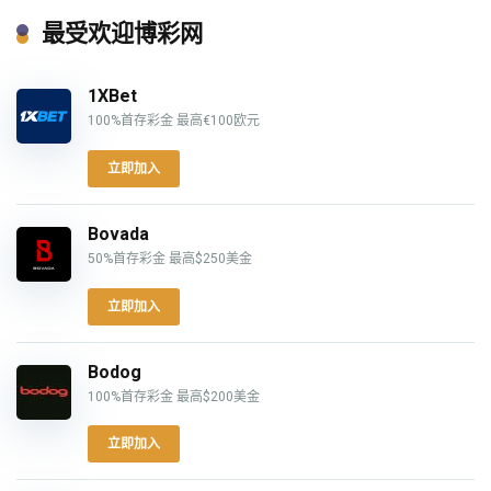
最受欢迎博彩网
1XBet
100%首存彩金 最高€100欧元
立即加入
Bovada
50%首存彩金 最高$250美金
立即加入
Bodog
100%首存彩金 最高$200美金
立即加入