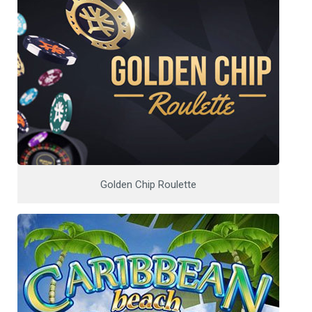
Golden Chip Roulette