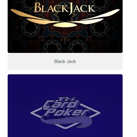
Black Jack