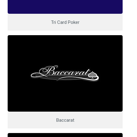
Tri Card Poker
Baccarat