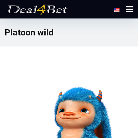
Platoon wild