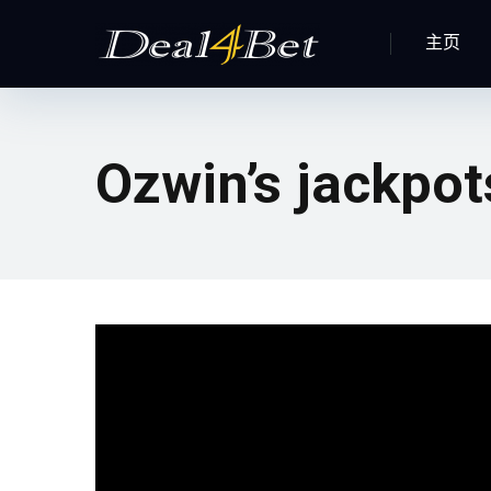
主页
Ozwin’s jackpot