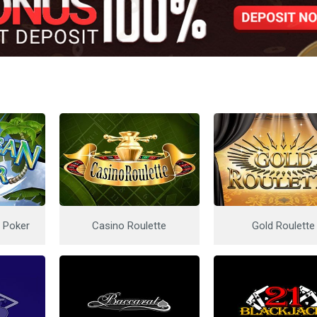
 Poker
Casino Roulette
Gold Roulette