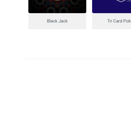
Black Jack
Tri Card Pok