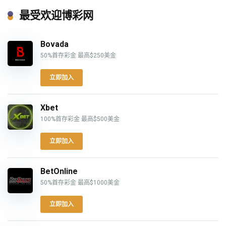
最受欢迎博彩网
Bovada
50%首存彩金 最高$250美金
立即加入
Xbet
100%首存彩金 最高$500美金
立即加入
BetOnline
50%首存彩金 最高$1000美金
立即加入