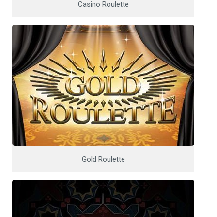
Casino Roulette
Gold Roulette