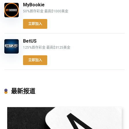
MyBookie
50%首存彩金 最高$1000美金
立即加入
BetUS
125%首存彩金 最高$3125美金
立即加入
最新报道