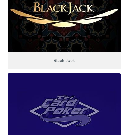
Black Jack