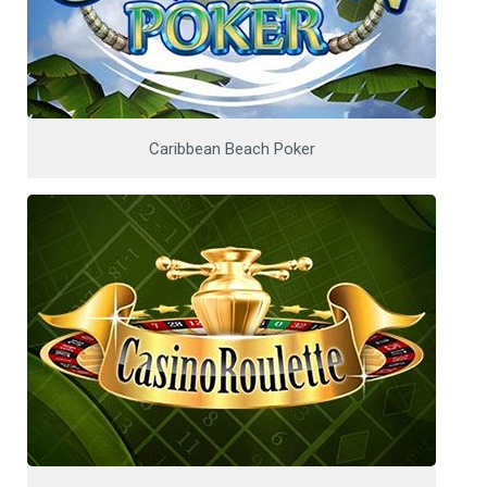
Caribbean Beach Poker