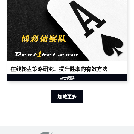
在线轮盘策略研究：提升胜率的有效方法
点击阅读
加载更多