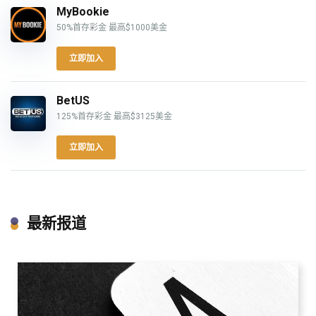
MyBookie
50%首存彩金 最高$1000美金
立即加入
BetUS
125%首存彩金 最高$3125美金
立即加入
最新报道