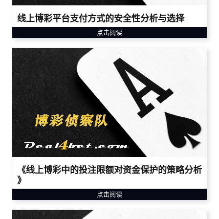
线上博彩平台支付方式的安全性分析与选择
点击阅读
《线上博彩中的投注限额对资金保护的策略分析
》
点击阅读