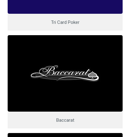
Tri Card Poker
Baccarat