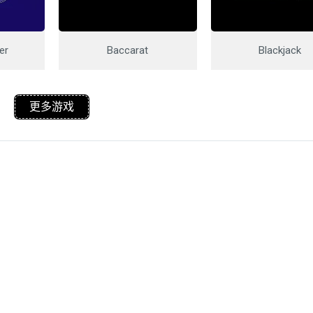
er
Baccarat
Blackjack
更多游戏