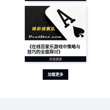
《在线百家乐游戏中策略与
技巧的全面探讨》
点击阅读
加载更多