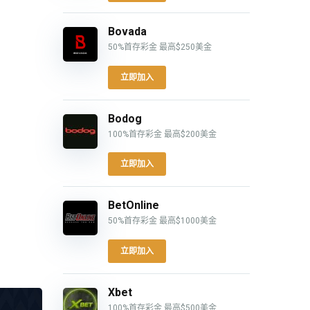
Bovada
50%首存彩金 最高$250美金
立即加入
Bodog
100%首存彩金 最高$200美金
立即加入
BetOnline
50%首存彩金 最高$1000美金
立即加入
Xbet
100%首存彩金 最高$500美金