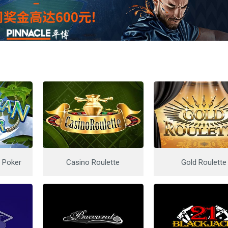
 Poker
Casino Roulette
Gold Roulette