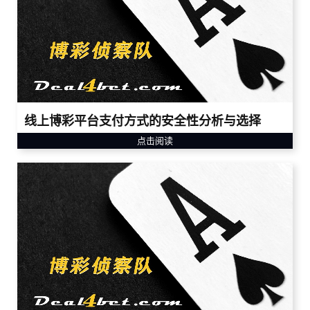
线上博彩平台支付方式的安全性分析与选择
点击阅读