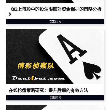
《线上博彩中的投注限额对资金保护的策略分析
》
点击阅读
在线轮盘策略研究：提升胜率的有效方法
点击阅读