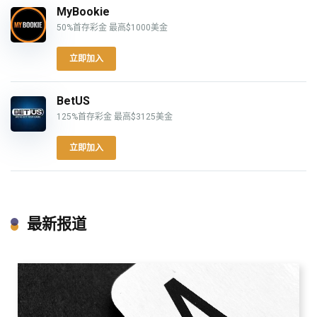
MyBookie
50%首存彩金 最高$1000美金
立即加入
BetUS
125%首存彩金 最高$3125美金
立即加入
最新报道