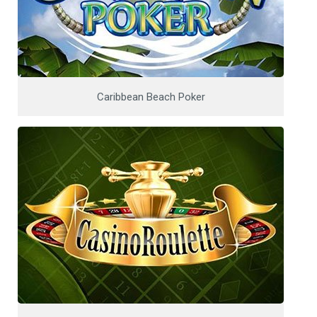
Caribbean Beach Poker