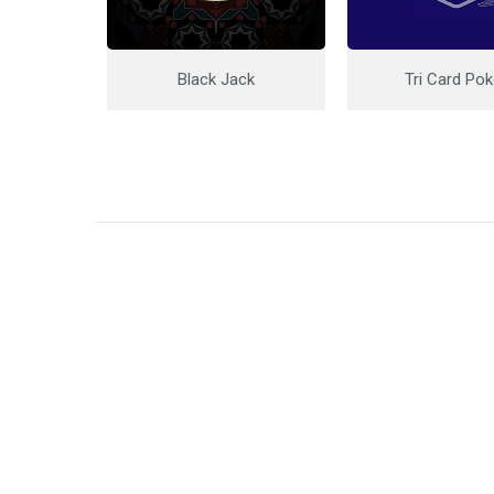
Black Jack
Tri Card Pok