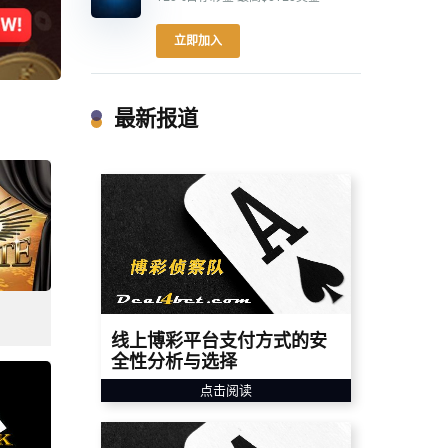
立即加入
最新报道
线上博彩平台支付方式的安
全性分析与选择
点击阅读