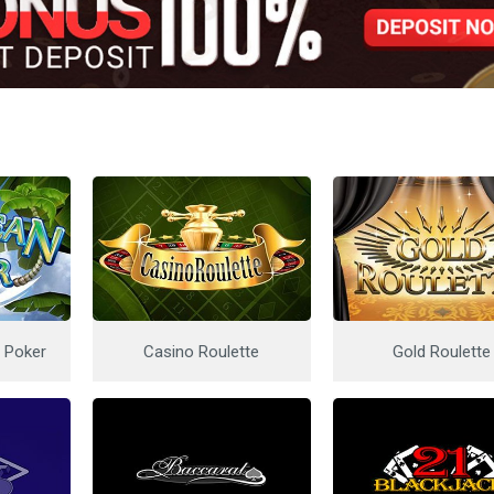
 Poker
Casino Roulette
Gold Roulette