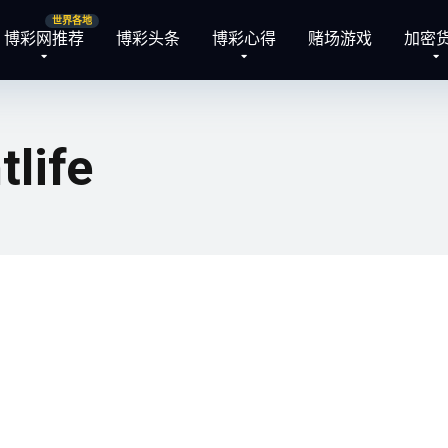
博彩网推荐
博彩头条
博彩心得
赌场游戏
加密
tlife