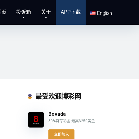
货币
投诉箱
关于
APP下载
English
最受欢迎博彩网
Bovada
50%首存彩金 最高$250美金
立即加入