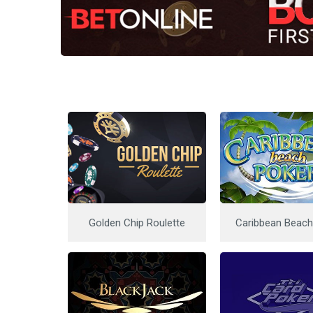
Golden Chip Roulette
Caribbean Beach