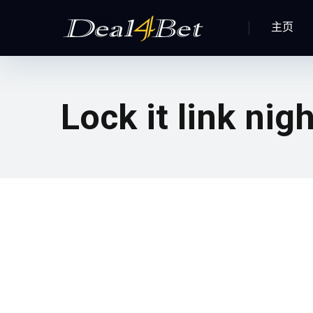
主页
Lock it link nigh