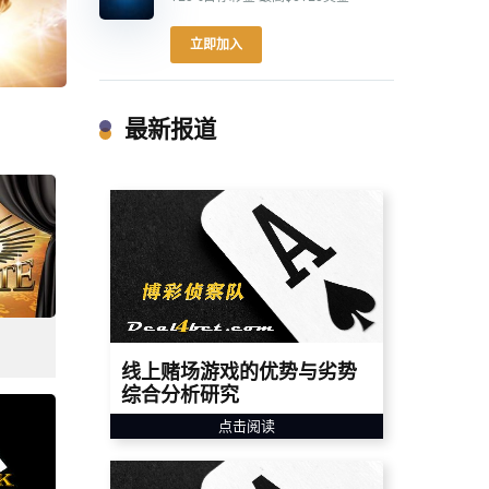
立即加入
最新报道
线上赌场游戏的优势与劣势
综合分析研究
点击阅读