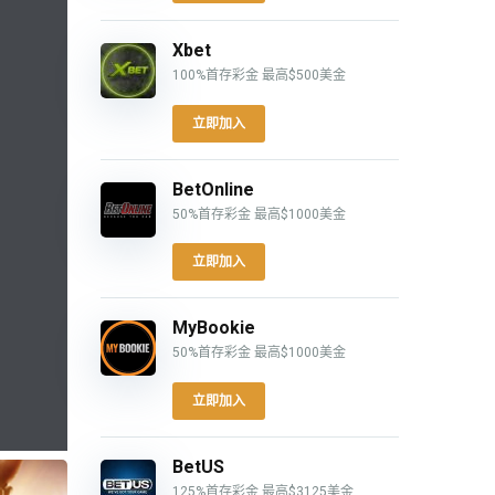
Xbet
100%首存彩金 最高$500美金
立即加入
BetOnline
50%首存彩金 最高$1000美金
立即加入
MyBookie
50%首存彩金 最高$1000美金
立即加入
BetUS
125%首存彩金 最高$3125美金