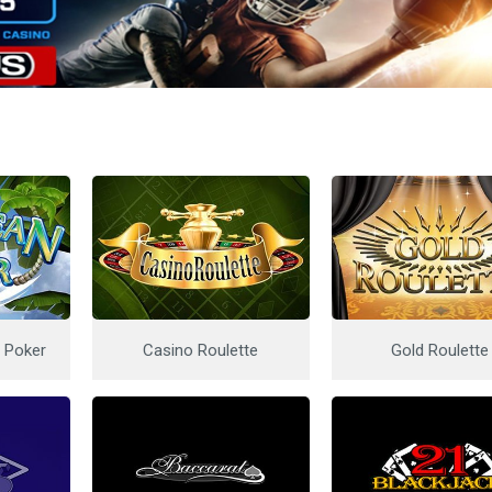
 Poker
Casino Roulette
Gold Roulette