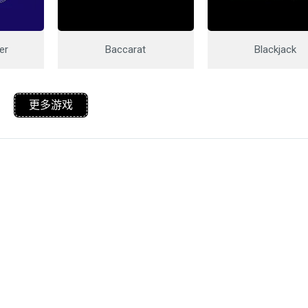
er
Baccarat
Blackjack
更多游戏