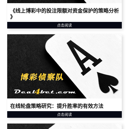
《线上博彩中的投注限额对资金保护的策略分析
》
点击阅读
在线轮盘策略研究：提升胜率的有效方法
点击阅读