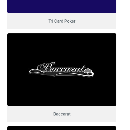
Tri Card Poker
Baccarat