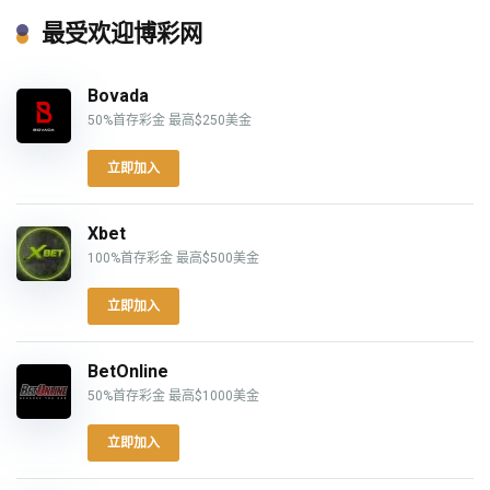
最受欢迎博彩网
Bovada
50%首存彩金 最高$250美金
立即加入
Xbet
100%首存彩金 最高$500美金
立即加入
BetOnline
50%首存彩金 最高$1000美金
立即加入