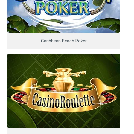
Caribbean Beach Poker