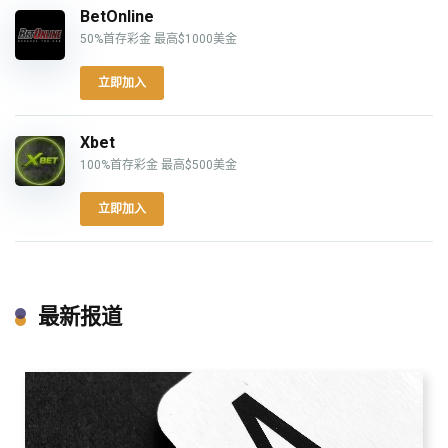
BetOnline
50%首存彩金 最高$1000美金
立即加入
Xbet
100%首存彩金 最高$500美金
立即加入
最新报道