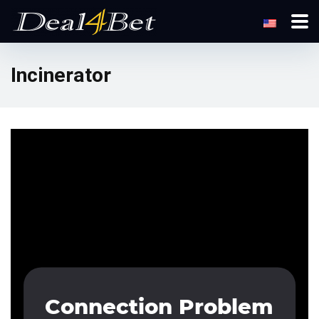
Incinerator