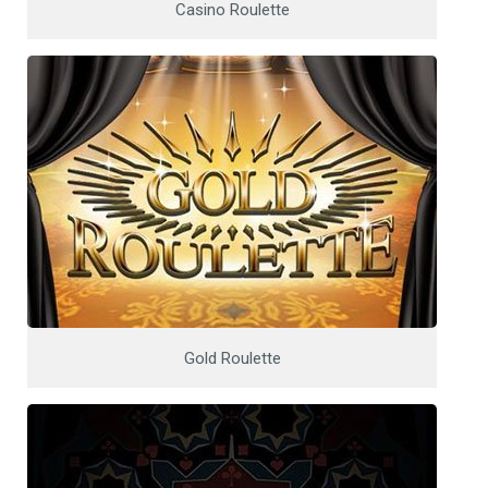
Casino Roulette
Gold Roulette