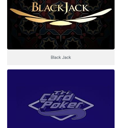
Black Jack