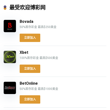
最受欢迎博彩网
Bovada
50%首存彩金 最高$250美金
立即加入
Xbet
100%首存彩金 最高$500美金
立即加入
BetOnline
50%首存彩金 最高$1000美金
立即加入