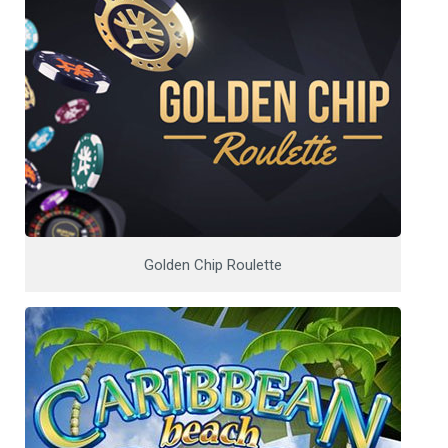
Golden Chip Roulette