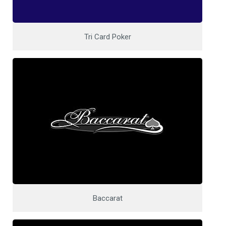
Tri Card Poker
Baccarat