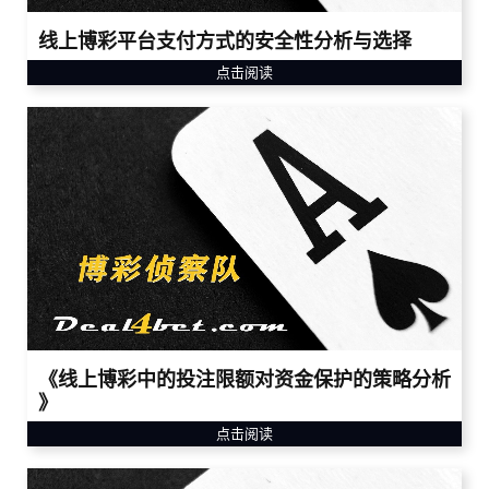
线上博彩平台支付方式的安全性分析与选择
点击阅读
《线上博彩中的投注限额对资金保护的策略分析
》
点击阅读