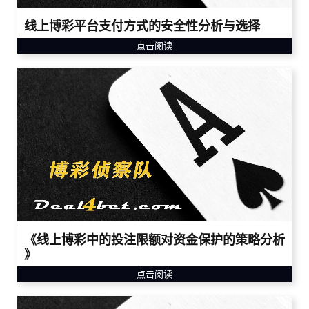
线上博彩平台支付方式的安全性分析与选择
点击阅读
《线上博彩中的投注限额对资金保护的策略分析
》
点击阅读