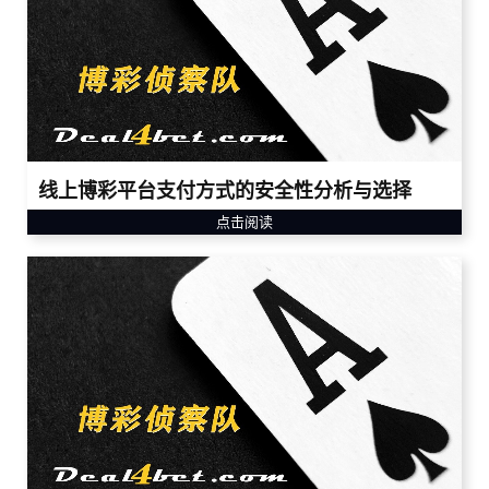
线上博彩平台支付方式的安全性分析与选择
点击阅读