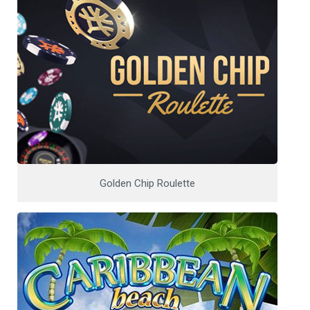
Golden Chip Roulette