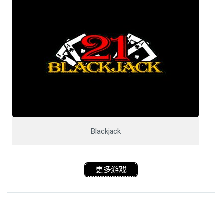
Blackjack
更多游戏