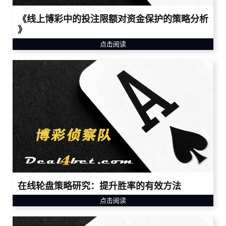
《线上博彩中的投注限额对资金保护的策略分析
》
点击阅读
在线轮盘策略研究：提升胜率的有效方法
点击阅读