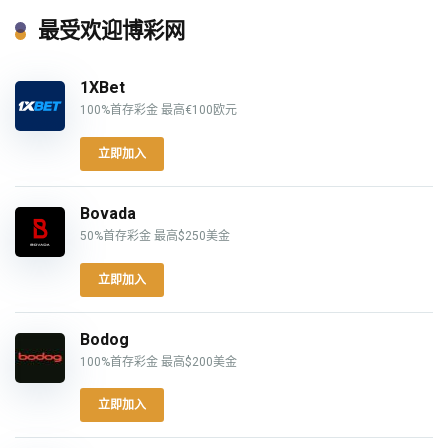
最受欢迎博彩网
1XBet
100%首存彩金 最高€100欧元
立即加入
Bovada
50%首存彩金 最高$250美金
立即加入
Bodog
100%首存彩金 最高$200美金
立即加入