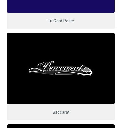
Tri Card Poker
Baccarat