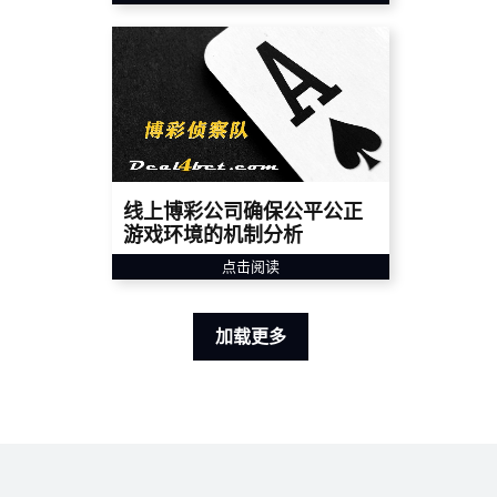
线上博彩公司确保公平公正
游戏环境的机制分析
点击阅读
加载更多