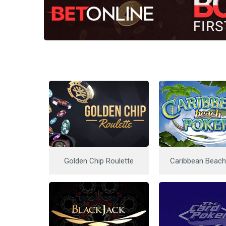
Golden Chip Roulette
Caribbean Beach