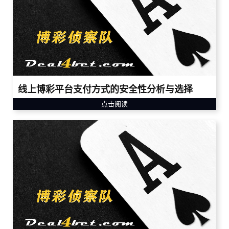
线上博彩平台支付方式的安全性分析与选择
点击阅读