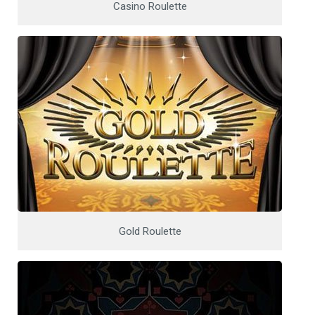
Casino Roulette
Gold Roulette