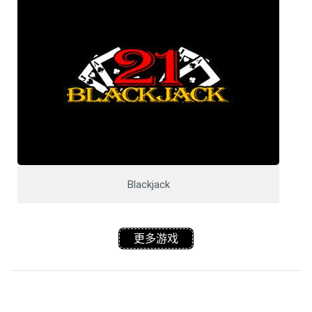
Blackjack
更多游戏