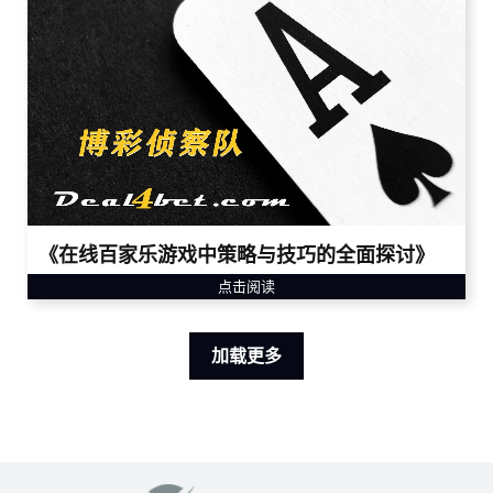
《在线百家乐游戏中策略与技巧的全面探讨》
点击阅读
加载更多