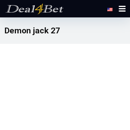
Demon jack 27