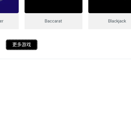
er
Baccarat
Blackjack
更多游戏