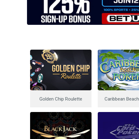
Golden Chip Roulette
Caribbean Beach