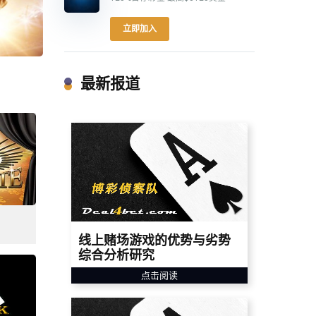
立即加入
最新报道
线上赌场游戏的优势与劣势
综合分析研究
点击阅读