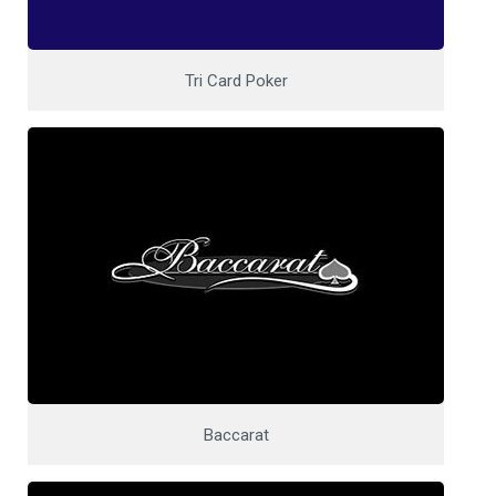
Tri Card Poker
Baccarat