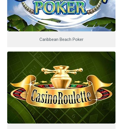
Caribbean Beach Poker