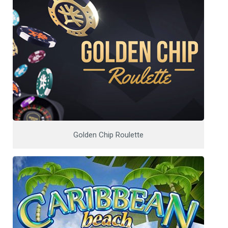
Golden Chip Roulette