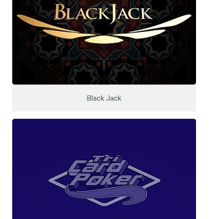
Black Jack