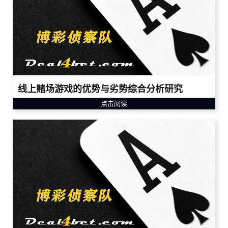
线上赌场游戏的优势与劣势综合分析研究
点击阅读