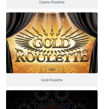
Casino Roulette
Gold Roulette