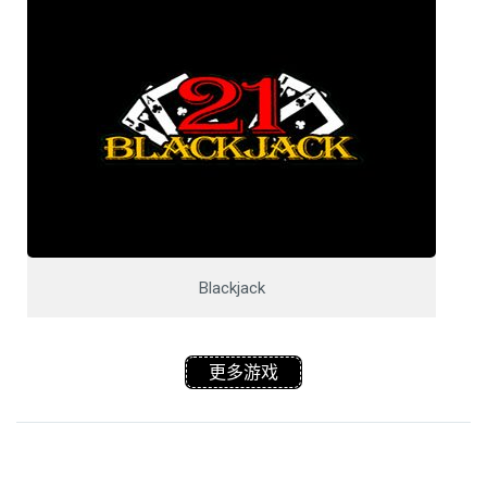
Blackjack
更多游戏