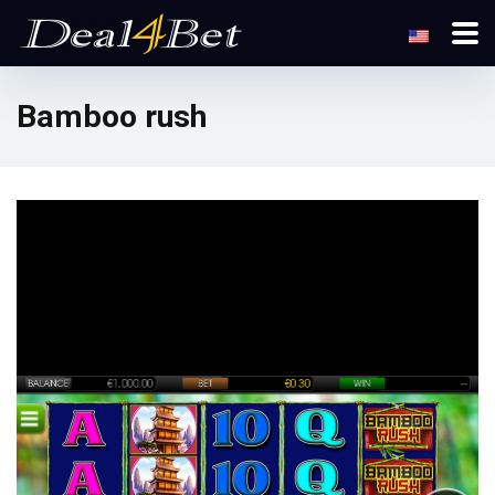
Bamboo rush