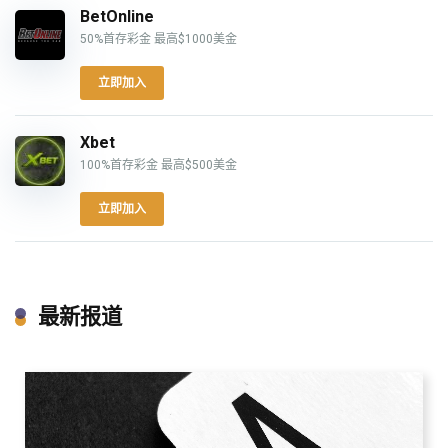
BetOnline
50%首存彩金 最高$1000美金
立即加入
Xbet
100%首存彩金 最高$500美金
立即加入
最新报道