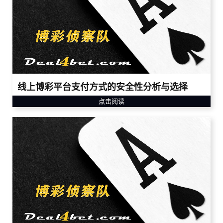
线上博彩平台支付方式的安全性分析与选择
点击阅读