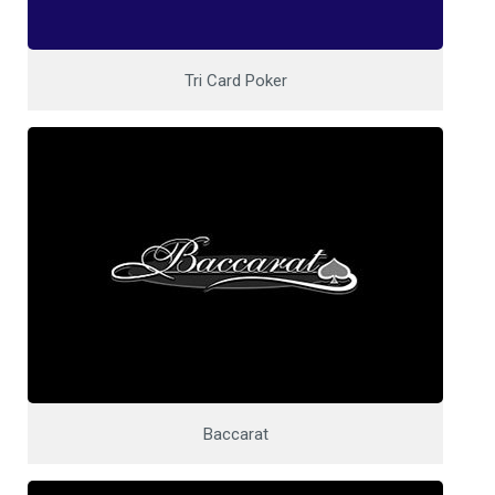
Tri Card Poker
Baccarat