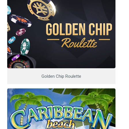
Golden Chip Roulette