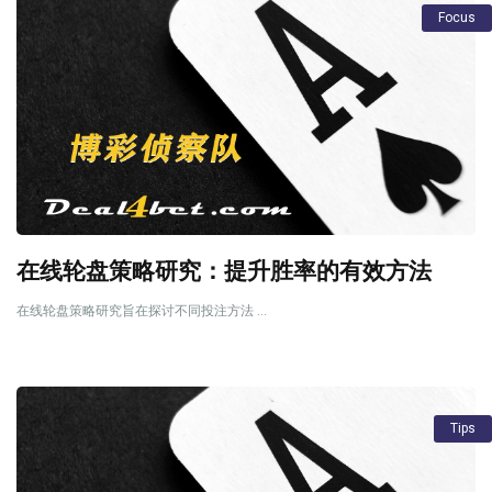
Focus
在线轮盘策略研究：提升胜率的有效方法
在线轮盘策略研究旨在探讨不同投注方法 ...
Tips