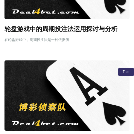
轮盘游戏中的周期投注法运用探讨与分析
在轮盘游戏中，周期投注法是一种依据历 ...
Tips