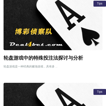
Tips
轮盘游戏中的特殊投注法探讨与分析
轮盘游戏是一种经典的赌场游戏，具有多 ...
Tips