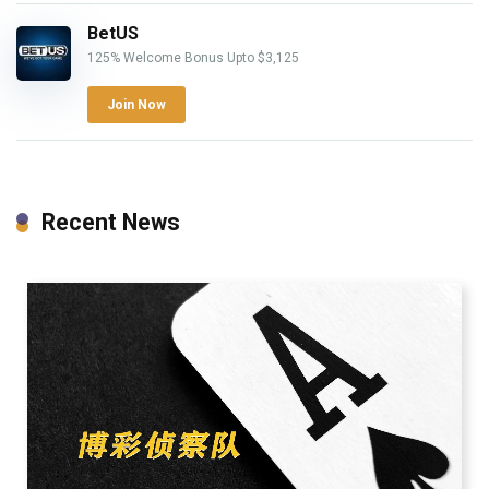
BetUS
125% Welcome Bonus Upto $3,125
Join Now
Recent News