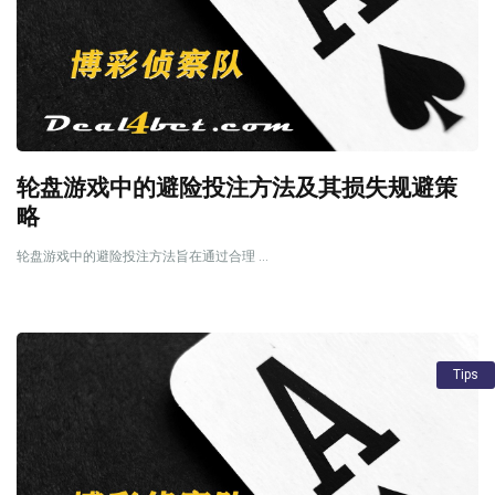
轮盘游戏中的避险投注方法及其损失规避策
略
轮盘游戏中的避险投注方法旨在通过合理 ...
Tips