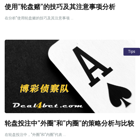
使用”轮盘赌”的技巧及其注意事项分析
在分析"使用轮盘赌的技巧及其注意事项 ...
Tips
轮盘投注中”外圈”和”内圈”的策略分析与比较
在轮盘投注中，"外圈"和"内圈"代表 ...