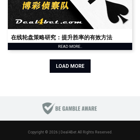
在线轮盘策略研究：提升胜率的有效方法
READ MORE..
LOAD MORE
Copyright © 2026 |
Deal4Bet
All Rights Reserved.