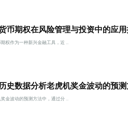
货币期权在风险管理与投资中的应用
期权作为一种新兴金融工具，近 ...
历史数据分析老虎机奖金波动的预测
奖金波动的预测方法中，通过分 ...