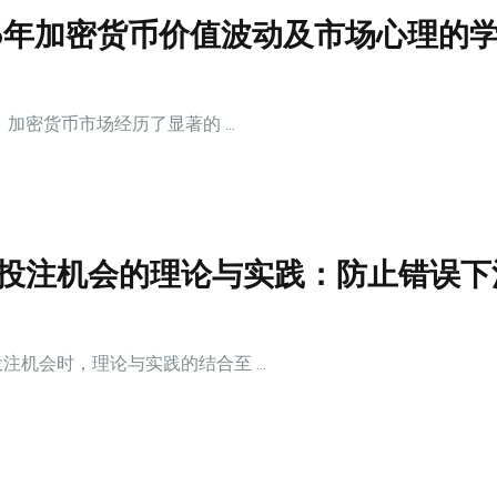
26年加密货币价值波动及市场心理的
年，加密货币市场经历了显著的 ...
投注机会的理论与实践：防止错误下
注机会时，理论与实践的结合至 ...