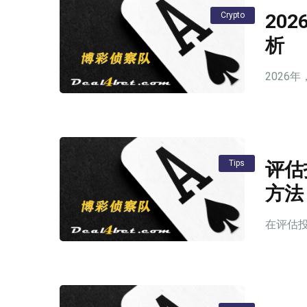
Crypto
20
析
2026
Tips
评估
方法
在评估投