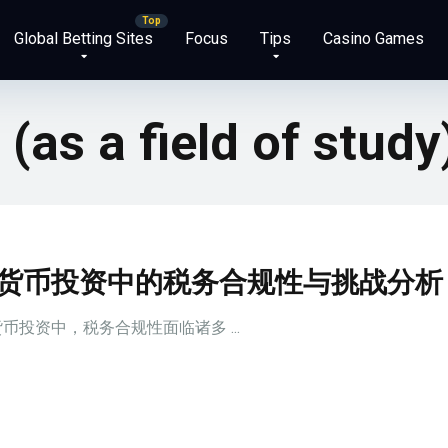
Global Betting Sites
Focus
Tips
Casino Games
(as a field of study
货币投资中的税务合规性与挑战分析
币投资中，税务合规性面临诸多 ...