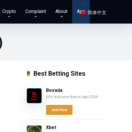
Crypto
Complaint
About
App
简体中文
)
Best Betting Sites
Bovada
50% Welcome Bonus Upto $250
Join Now
Xbet