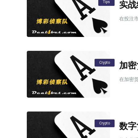
Tips
实战
在投注市
Crypto
加密
在加密货
Crypto
数字