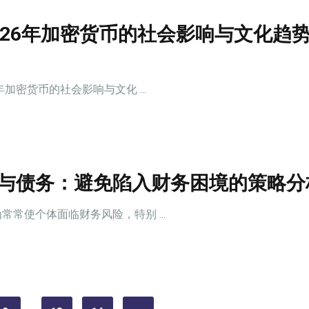
026年加密货币的社会影响与文化趋
6年加密货币的社会影响与文化 ...
与债务：避免陷入财务困境的策略分
常常使个体面临财务风险，特别 ...