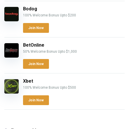
Bodog
100% Welcome Bonus Upto $200
Join Now
BetOnline
50% Welcome Bonus Upto $1,000
Join Now
Xbet
100% Welcome Bonus Upto $500
Join Now