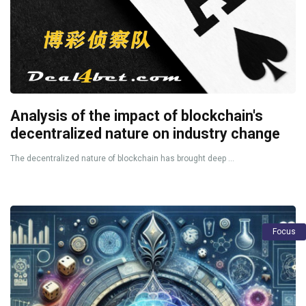
Analysis of the impact of blockchain's
decentralized nature on industry change
The decentralized nature of blockchain has brought deep ...
Focus