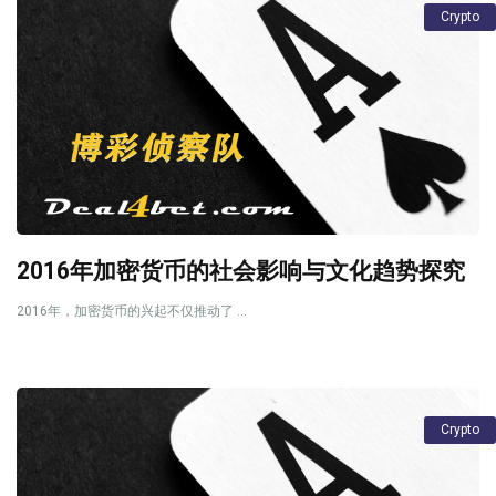
Crypto
2016年加密货币的社会影响与文化趋势探究
2016年，加密货币的兴起不仅推动了 ...
Crypto