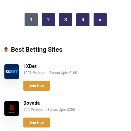
1
2
3
4
»
Best Betting Sites
1XBet
100% Welcome Bonus Upto €100
Join Now
Bovada
50% Welcome Bonus Upto $250
Join Now