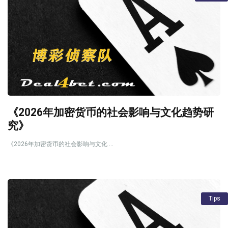
《2026年加密货币的社会影响与文化趋势研
究》
《2026年加密货币的社会影响与文化 ...
Tips